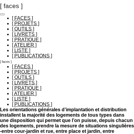
[ faces ]
Passer
au
contenu
[ FACES ]
principal
[ PROJETS ]
[ OUTILS ]
[ LIVRETS ]
[ PRATIQUE ]
[ ATELIER ]
[ LISTE ]
[ PUBLICATIONS ]
[ faces ]
[ FACES ]
[ PROJETS ]
[ OUTILS ]
[ LIVRETS ]
[ PRATIQUE ]
[ ATELIER ]
[ LISTE ]
[ PUBLICATIONS ]
Les orientations générales d’implantation et distribution
installent la majorité des logements de tous types dans
une disposition qui permet que l’on puisse, depuis chacun
des logements, prendre la mesure de situations singulières
-entre cour-jardin et rue, entre place et jardin, entre